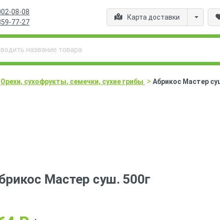
002-08-08
Карта доставки
359-77-27
>
Орехи, сухофрукты, семечки, сухие грибы
Абрикос Мастер суш
брикос Мастер суш. 500г