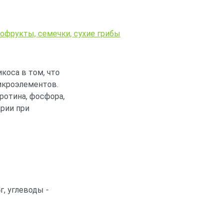
хофрукты, семечки, сухие грибы
коса в том, что
икроэлементов.
ротина, фосфора,
арии при
4г, углеводы -