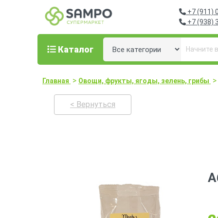
+7 (911) 
+7 (938) 
Каталог
>
>
Главная
Овощи, фрукты, ягоды, зелень, грибы
< Вернуться
А