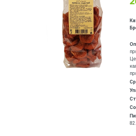
2
Ка
Бр
Оп
пр
Це
ка
пр
Ср
Уп
Ст
Со
Пи
82