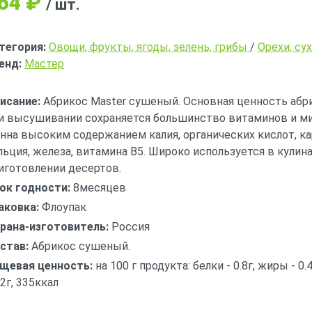
64
₽
/ шт.
тегория:
Овощи, фрукты, ягоды, зелень, грибы
/
Орехи, су
енд:
Мастер
исание:
Абрикос Master сушеный. Основная ценность абри
и высушивании сохраняется большинство витаминов и м
нна высоким содержанием калия, органических кислот, ка
льция, железа, витамина В5. Широко используется в кулин
иготовлении десертов.
ок годности:
8месяцев
аковка:
Флоупак
рана-изготовитель:
Россия
став:
Абрикос сушеный.
щевая ценность:
на 100 г продукта: белки - 0.8г, жиры - 0.
.2г, 335ккал