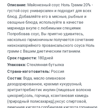
Описание:
Майонезный соус Ноль Грамм 20% -
густой соус универсален и подходит для всех
блюд. Добавляйте его в мясные, рыбные и
овощные блюда, используйте в качестве
маринада вкупе с любимыми специями.
Попробовав соус, Вы приятно удивитесь,
насколько гармоничным получается сочетание
низкокалорийного провансальского соуса Ноль
грамм с Вашим диетическим питанием.
Срок годности:
180дней
Упаковка:
Стеклянная бутылка
Страна-изготовитель:
Россия
Состав:
Вода, масло оливковое
дезодорированное, крахмал кукурузный,
эритритпребиотик инулин (пищевые волокна
цикория),соль, горчица, ксантановая камедь
(природный полисахарид),уксус спиртовой,
лимонная кислота,сорбиновая кислота,горчичное