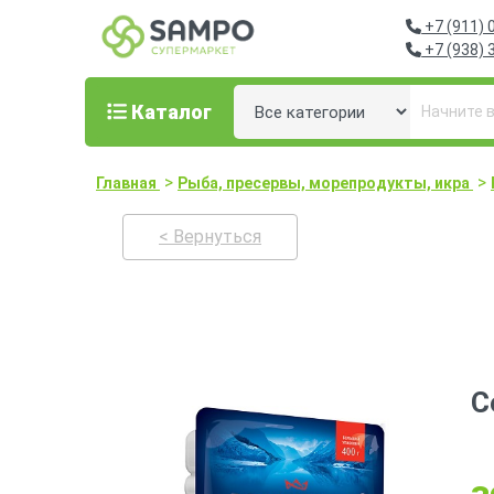
+7 (911) 
+7 (938) 
Каталог
>
>
Главная
Рыба, пресервы, морепродукты, икра
< Вернуться
С