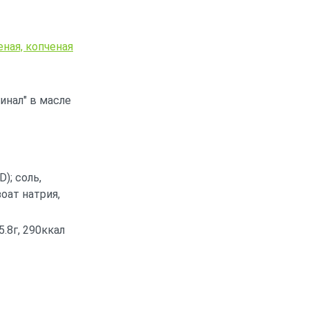
ная, копченая
инал" в масле
); соль,
оат натрия,
5.8г, 290ккал