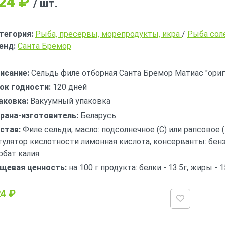
24
₽
/ шт.
тегория:
Рыба, пресервы, морепродукты, икра
/
Рыба соле
енд:
Санта Бремор
исание:
Сельдь филе отборная Санта Бремор Матиас "ориг
ок годности:
120 дней
аковка:
Вакуумный упаковка
рана-изготовитель:
Беларусь
став:
Филе сельди, масло: подсолнечное (С) или рапсовое (D
гулятор кислотности лимонная кислота, консерванты: бенз
рбат калия.
щевая ценность:
на 100 г продукта: белки - 13.5г, жиры - 1
4 ₽