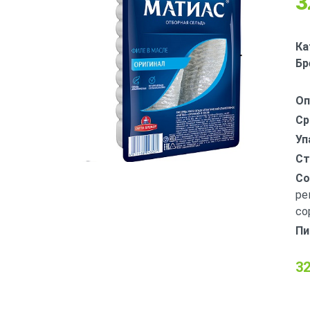
3
Ка
Бр
Оп
Ср
Уп
Ст
Со
ре
со
Пи
32