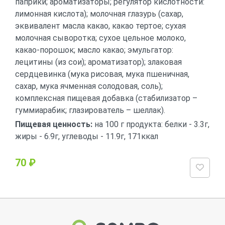
паприки; ароматизаторы; регулятор кислотности:
лимонная кислота); молочная глазурь (сахар,
эквивалент масла какао, какао тертое; сухая
молочная сыворотка; сухое цельное молоко,
какао-порошок; масло какао; эмульгатор:
лецитины (из сои); ароматизатор); злаковая
сердцевинка (мука рисовая, мука пшеничная,
сахар, мука ячменная солодовая, соль);
комплексная пищевая добавка (стабилизатор –
гуммиарабик; глазирователь – шеллак).
Пищевая ценность:
на 100 г продукта: белки - 3.3г,
жиры - 6.9г, углеводы - 11.9г, 171ккал
70 ₽