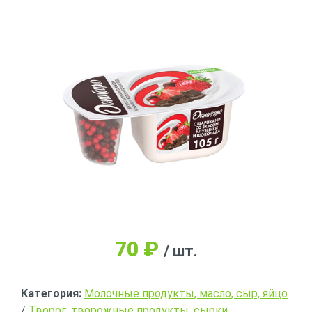
70
₽
/ шт.
Категория:
Молочные продукты, масло, сыр, яйцо
/
Творог, творожные продукты, сырки