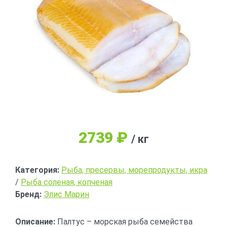
2739
₽
/ кг
Категория:
Рыба, пресервы, морепродукты, икра
/
Рыба соленая, копченая
Бренд:
Элис Марин
Описание:
Палтус – морская рыба семейства