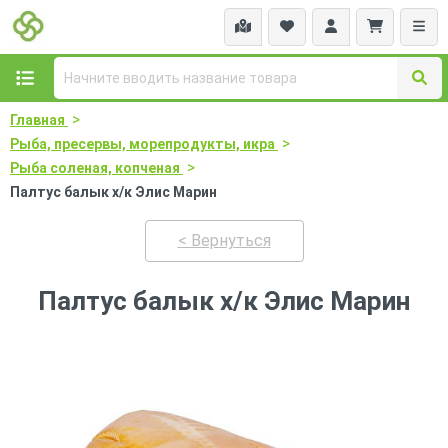
>
Главная
>
Рыба, пресервы, морепродукты, икра
>
Рыба соленая, копченая
Палтус балык х/к Элис Марин
< Вернуться
Палтус балык х/к Элис Марин