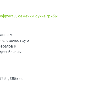
хофрукты, семечки, сухие грибы
ванным
 человечеству от
ералов и
одят бананы.
75.5г, 385ккал