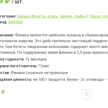
9
₽
/ шт.
тегория:
Овощи, фрукты, ягоды, зелень, грибы
/
Орехи, су
енд:
BARAKA
исание:
Финики являются наиболее полным и сбалансиро
точником энергии. Это действительно настоящий подарок
га. Они богаты пищевыми волокнами, содержат много мин
таминов. По содержанию калия финики в 2,5 раза превосх
ок годности:
12 месяцев
рана-изготовитель:
Тунис
став:
Финики сушеные натуральные
щевая ценность:
на 100 г продукта: белки - 2г, углеводы - 
 ₽