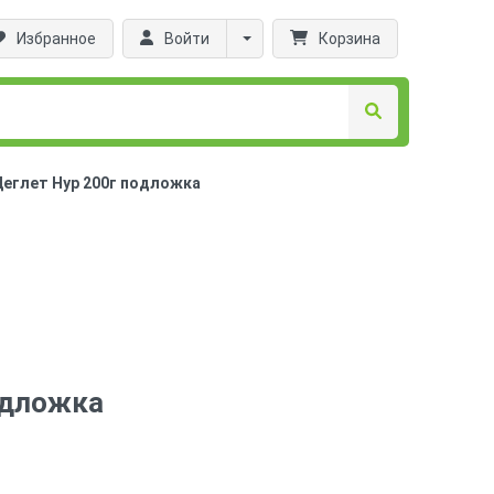
Избранное
Войти
Корзина
еглет Нур 200г подложка
одложка