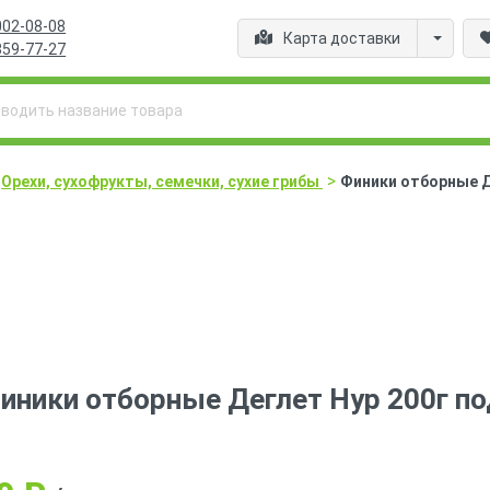
002-08-08
Карта доставки
359-77-27
>
Орехи, сухофрукты, семечки, сухие грибы
Финики отборные Д
иники отборные Деглет Нур 200г п