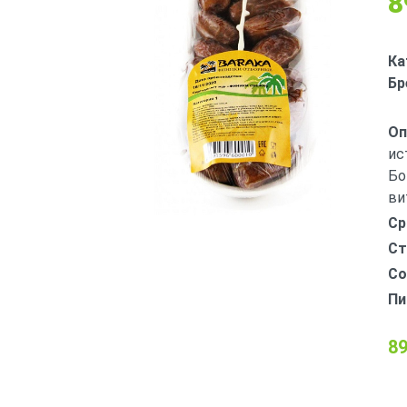
8
Ка
Бр
Оп
ис
Бо
ви
Ср
Ст
Со
Пи
89