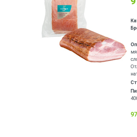
9
Ка
Бр
Оп
мя
сл
От
на
Ст
Пи
40
97