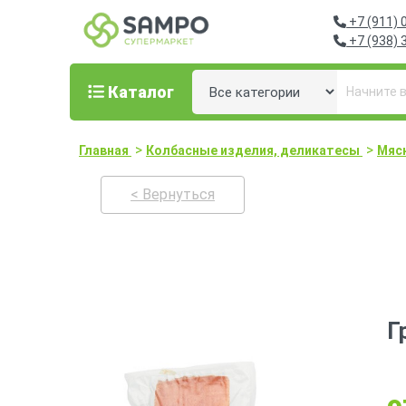
+7 (911) 
+7 (938) 
Каталог
>
>
Главная
Колбасные изделия, деликатесы
Мяс
< Вернуться
Г