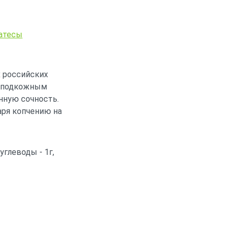
атесы
х российских
м подкожным
нную сочность.
аря копчению на
 углеводы - 1г,