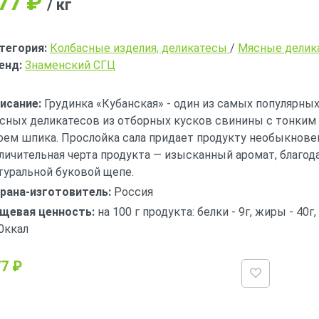
77
₽
/ кг
тегория:
Колбасные изделия, деликатесы
/
Мясные делик
енд:
Знаменский СГЦ
исание:
Грудинка «Кубанская» - один из самых популярны
сных деликатесов из отборных кусков свинины с тонки
оем шпика. Прослойка сала придает продукту необыкнове
личительная черта продукта — изысканный аромат, благод
туральной буковой щепе.
рана-изготовитель:
Россия
щевая ценность:
на 100 г продукта: белки - 9г, жиры - 40г,
0ккал
7 ₽