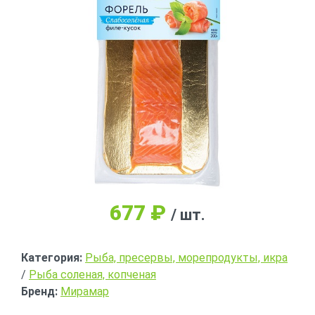
677
₽
/ шт.
Категория:
Рыба, пресервы, морепродукты, икра
/
Рыба соленая, копченая
Бренд:
Мирамар