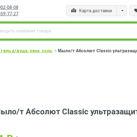
002-08-08
Карта доставки
359-77-27
>
гель д/душа, пена, соль
Мыло/т Абсолют Classic ультразащ
ыло/т Абсолют Classic ультразащи