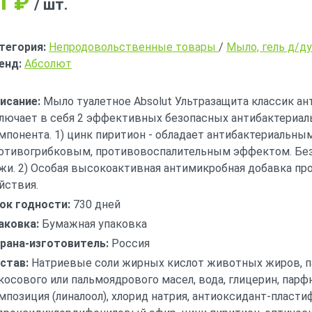
1
₽
/ шт.
тегория:
Непродовольственные товары
/
Мыло, гель д/ду
енд:
Абсолют
исание:
Мыло туалетное Absolut Ультразащита классик ан
лючает в себя 2 эффективных безопасных антибактериа
мпонента. 1) цинк пиритион - обладает антибактериальным
отивогрибковым, противовоспалительным эффектом. Без
жи. 2) Особая высокоактивная антимикробная добавка пр
йствия.
ок годности:
730 дней
аковка:
Бумажная упаковка
рана-изготовитель:
Россия
став:
Натриевые соли жирных кислот животных жиров, п
косового или пальмоядрового масел, вода, глицерин, пар
мпозиция (линалоол), хлорид натрия, антиоксидант-пласти