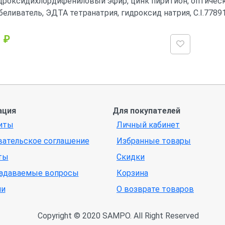
дроксидихлордифениловый эфир, цинк пиритион, оптичес
беливатель, ЭДТА тетранатрия, гидроксид натрия, C.I.77891,
 ₽
ация
Для покупателей
иты
Личный кабинет
вательское соглашение
Избранные товары
ты
Скидки
задаваемые вопросы
Корзина
ии
О возврате товаров
Copyright © 2020 SAMPO. All Right Reserved