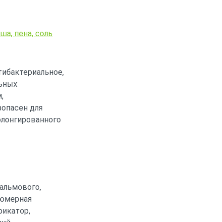
ша, пена, соль
тибактериальное,
льных
,
опасен для
олонгированного
альмового,
фюмерная
фикатор,