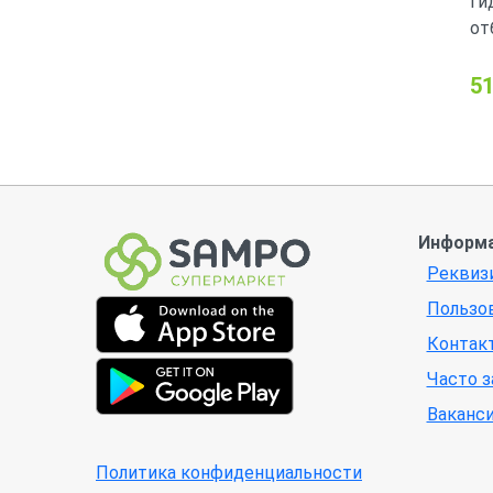
ги
от
51
Информ
Реквиз
Пользо
Контак
Часто 
Ваканс
Политика конфиденциальности