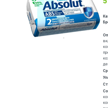
5
Ка
Бр
Оп
вк
ко
пр
ко
де
Ср
Уп
Ст
Со
ко
ко