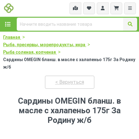
>
Главная
>
Рыба, пресервы, морепродукты, икра
>
Рыба соленая, копченая
Сардины OMEGIN бланш. в масле с халапеньо 175г За Родину
ж/б
< Вернуться
Сардины OMEGIN бланш. в
масле с халапеньо 175г За
Родину ж/б