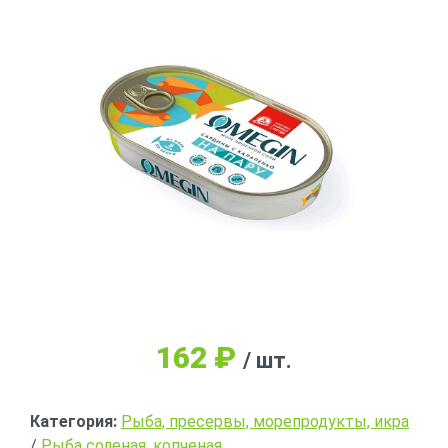
162
₽
/ шт.
Категория:
Рыба, пресервы, морепродукты, икра
/
Рыба соленая, копченая