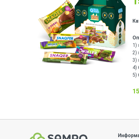
1
Ка
Оп
1)
2)
3)
4)
5)
15
Информ