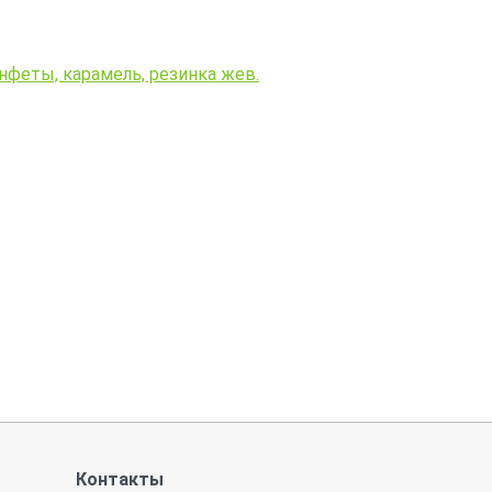
нфеты, карамель, резинка жев.
Контакты