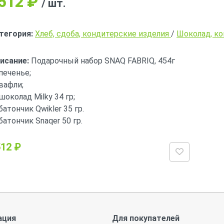
512
₽
/ шт.
тегория:
Хлеб, сдоба, кондитерские изделия
/
Шоколад, ко
исание:
Подарочный набор SNAQ FABRIQ, 454г
 печенье;
 вафли;
 шоколад Milky 34 гр;
 батончик Qwikler 35 гр.
 батончик Snaqer 50 гр.
12 ₽
ация
Для покупателей