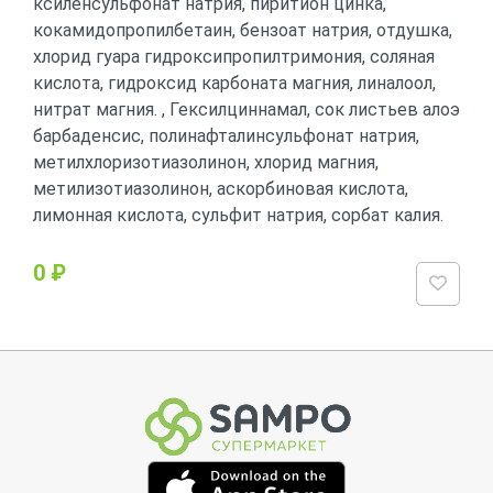
ксиленсульфонат натрия, пиритион цинка,
кокамидопропилбетаин, бензоат натрия, отдушка,
хлорид гуара гидроксипропилтримония, соляная
кислота, гидроксид карбоната магния, линалоол,
нитрат магния. , Гексилциннамал, сок листьев алоэ
барбаденсис, полинафталинсульфонат натрия,
метилхлоризотиазолинон, хлорид магния,
метилизотиазолинон, аскорбиновая кислота,
лимонная кислота, сульфит натрия, сорбат калия.
0 ₽