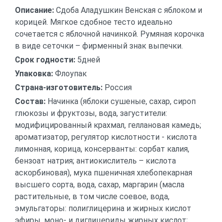
Описание:
Сдоба Аладушкин Венская с яблоком и
корицей. Мягкое сдобное тесто идеально
сочетается с яблочной начинкой. Румяная корочка
в виде сеточки – фирменный знак выпечки.
Срок годности:
5дней
Упаковка:
Флоупак
Страна-изготовитель:
Россия
Состав:
Начинка (яблоки сушеные, сахар, сироп
глюкозы и фруктозы, вода, загустители:
модифицированный крахмал, геллановая камедь;
ароматизатор, регулятор кислотности - кислота
лимонная, корица, консерванты: сорбат калия,
бензоат натрия; антиокислитель – кислота
аскорбиновая), мука пшеничная хлебопекарная
высшего сорта, вода, сахар, маргарин (масла
растительные, в том числе соевое, вода,
эмульгаторы: полиглицерина и жирных кислот
эфиры, моно- и диглицериды жирных кислот;