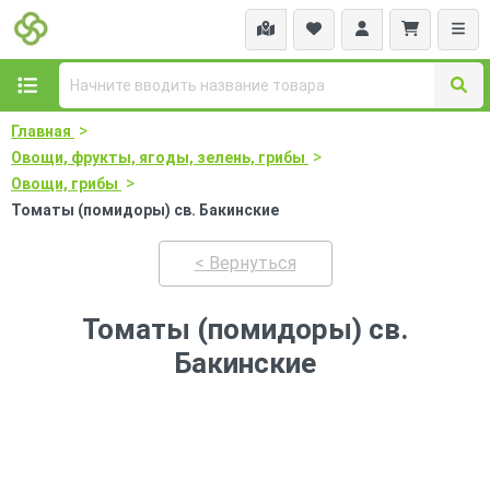
>
Главная
>
Овощи, фрукты, ягоды, зелень, грибы
>
Овощи, грибы
Томаты (помидоры) св. Бакинские
< Вернуться
Томаты (помидоры) св.
Бакинские