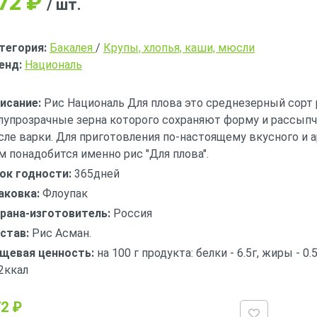
72
₽
/ шт.
тегория:
Бакалея
/
Крупы, хлопья, каши, мюсли
енд:
Националь
исание:
Рис Националь Для плова это среднезерный сорт 
лупрозрачные зерна которого сохраняют форму и рассып
сле варки. Для приготовления по-настоящему вкусного и 
м понадобится именно рис "Для плова".
ок годности:
365дней
аковка:
Флоупак
рана-изготовитель:
Россия
став:
Рис Асман.
щевая ценность:
на 100 г продукта: белки - 6.5г, жиры - 0.5
2ккал
2 ₽