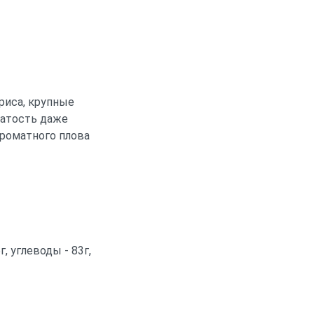
риса, крупные
чатость даже
ароматного плова
г, углеводы - 83г,