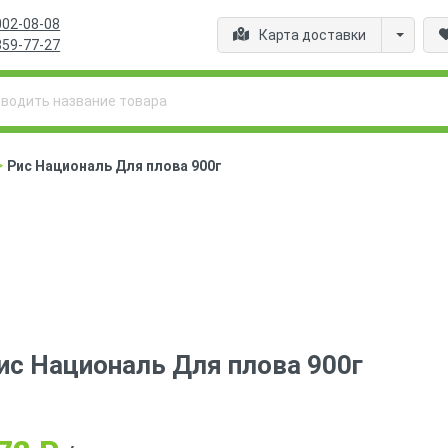
002-08-08
Карта доставки
359-77-27
>
Рис Националь Для плова 900г
ис Националь Для плова 900г