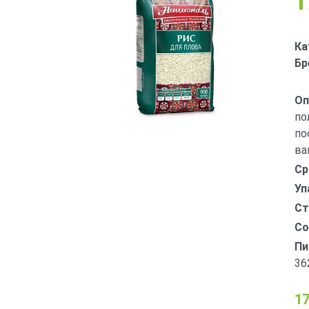
1
Ка
Бр
Оп
по
по
ва
Ср
Уп
Ст
Со
Пи
36
17