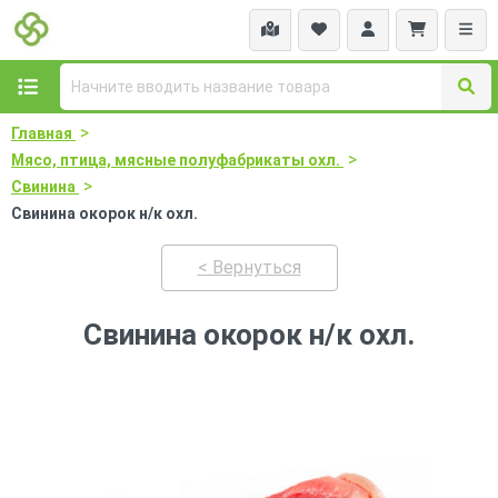
>
Главная
>
Мясо, птица, мясные полуфабрикаты охл.
>
Свинина
Свинина окорок н/к охл.
< Вернуться
Свинина окорок н/к охл.