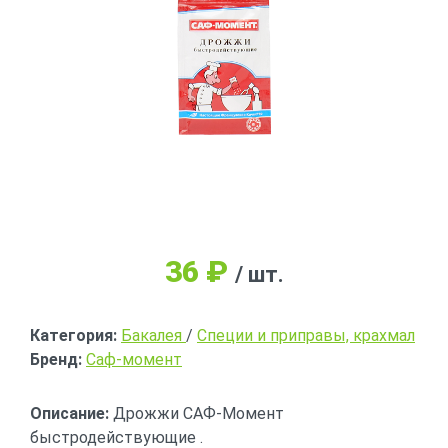
36
₽
/ шт.
Категория:
Бакалея
/
Специи и приправы, крахмал
Бренд:
Саф-момент
Описание:
Дрожжи САФ-Момент
быстродействующие .