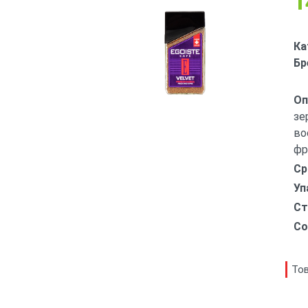
1
Ка
Бр
Оп
зе
во
фр
Ср
Уп
Ст
Со
Тов