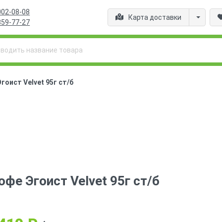
002-08-08
Карта доставки
359-77-27
гоист Velvet 95г ст/б
офе Эгоист Velvet 95г ст/б