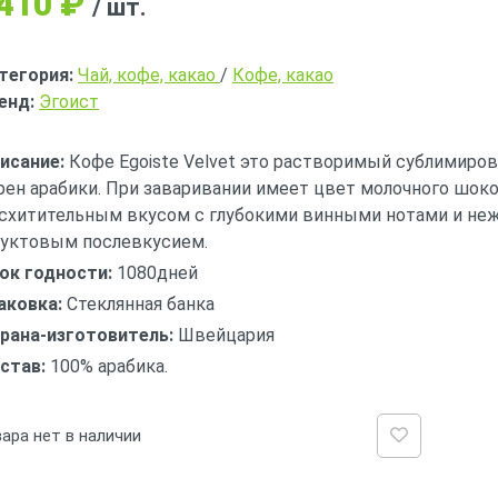
410
₽
/ шт.
тегория:
Чай, кофе, какао
/
Кофе, какао
енд:
Эгоист
исание:
Кофе Egoiste Velvet это растворимый сублимиро
рен арабики. При заваривании имеет цвет молочного шоко
схитительным вкусом с глубокими винными нотами и н
уктовым послевкусием.
ок годности:
1080дней
аковка:
Стеклянная банка
рана-изготовитель:
Швейцария
став:
100% арабика.
ара нет в наличии