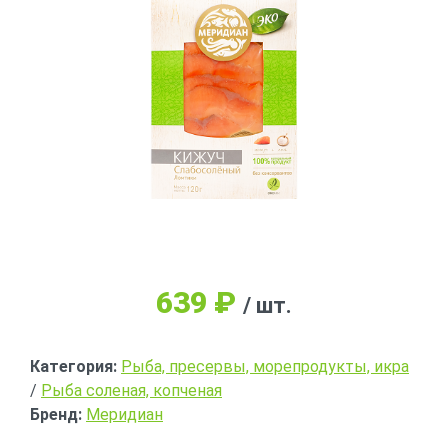
639
₽
/ шт.
Категория:
Рыба, пресервы, морепродукты, икра
/
Рыба соленая, копченая
Бренд:
Меридиан