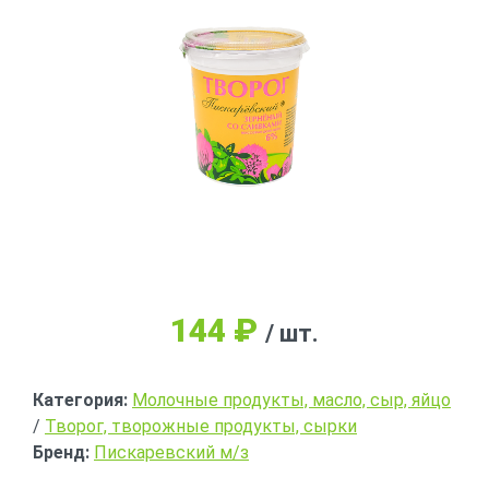
144
₽
/ шт.
Категория:
Молочные продукты, масло, сыр, яйцо
/
Творог, творожные продукты, сырки
Бренд:
Пискаревский м/з