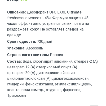
Описание:
Дезодорант UFC EXXE Ultimate
freshness, свежесть 48ч. Формула защиты 48
часов эффективно устраняет запах пота и не
раздражает кожу. Не оставляет следов на
одежде.
Срок годности:
730дней
Упаковка:
Аэрозоль
Страна-изготовитель:
Россия
Состав:
Вода, хлоргидрат алюминия, стеарет-2 (А)
цетеарет-12 (А) стеариловый спирт (А)
цетеарет-20 (А) дистеариловый эфир,
циклопентасилоксан (А) циклогексасилоксан,
глицерин, феноксиэтанол, этилгексилглицерин,
ксантановая камедь, отдушка, фарнезол,
Триклозан.