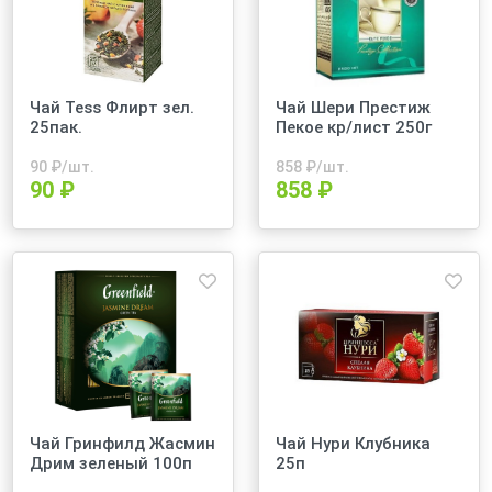
Чай Теss Флирт зел.
Чай Шери Престиж
25пак.
Пекое кр/лист 250г
90
₽/шт.
858
₽/шт.
90 ₽
858 ₽
Чай Гринфилд Жасмин
Чай Нури Клубника
Дрим зеленый 100п
25п