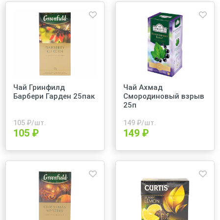
Чай Гринфилд
Чай Ахмад
Барбери Гарден 25пак
Смородиновый взрыв
25п
105
₽/шт.
149
₽/шт.
105 ₽
149 ₽