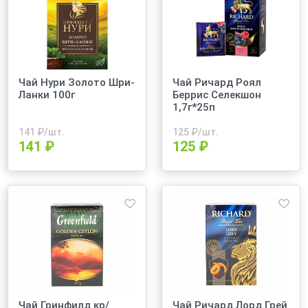
Чай Нури Золото Шри-
Чай Ричард Роял
Ланки 100г
Беррис Селекшон
1,7г*25п
141
₽/шт.
125
₽/шт.
141 ₽
125 ₽
Чай Гринфилд кр/
Чай Ричард Лорд Грей