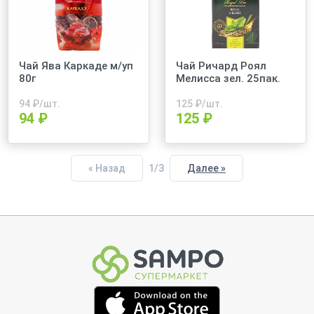
Чай Ява Каркаде м/уп
Чай Ричард Роял
80г
Мелисса зел. 25пак.
94
₽/шт.
125
₽/шт.
94 ₽
125 ₽
1/3
« Назад
Далее »