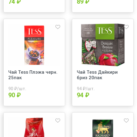
74 ₽
89 ₽
Чай Теss Плэжа черн.
Чай Теss Дайкири
25пак
бриз 20пак
90
₽/шт.
94
₽/шт.
90 ₽
94 ₽