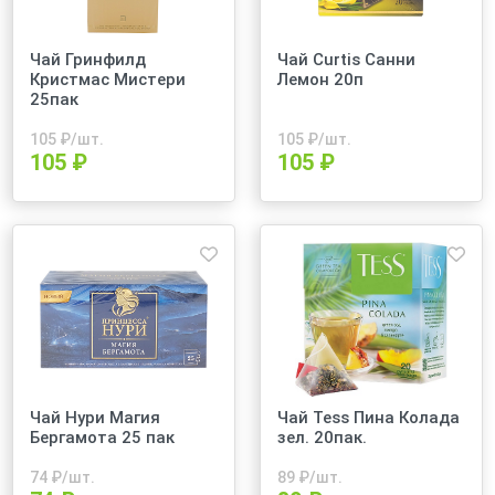
Чай Гринфилд
Чай Curtis Санни
Кристмас Мистери
Лемон 20п
25пак
105
₽/шт.
105
₽/шт.
105 ₽
105 ₽
Чай Нури Магия
Чай Теss Пина Колада
Бергамота 25 пак
зел. 20пак.
74
₽/шт.
89
₽/шт.