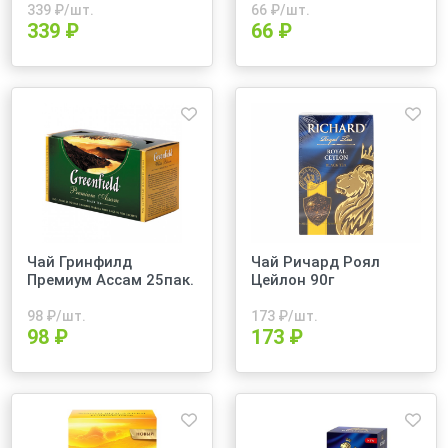
339
₽/шт.
66
₽/шт.
339 ₽
66 ₽
Чай Гринфилд
Чай Ричард Роял
Премиум Ассам 25пак.
Цейлон 90г
98
₽/шт.
173
₽/шт.
98 ₽
173 ₽