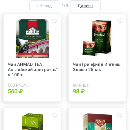
1/3
« Назад
Далее »
Чай AHMAD TEA
Чай Гринфилд Инглиш
Английский завтрак с/
Эдишн 25пак
я 100п
560
₽/шт.
98
₽/шт.
560 ₽
98 ₽