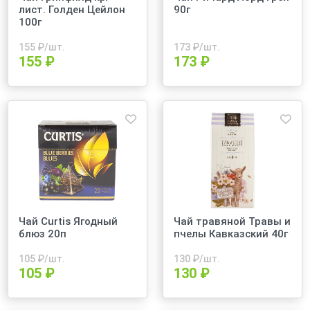
лист. Голден Цейлон
90г
100г
155
₽/шт.
173
₽/шт.
155 ₽
173 ₽
Чай Curtis Ягодный
Чай травяной Травы и
блюз 20п
пчелы Кавказский 40г
105
₽/шт.
130
₽/шт.
105 ₽
130 ₽